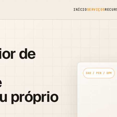
INÍCIO
SERVIÇOS
RECUR
ior de
e
u próprio