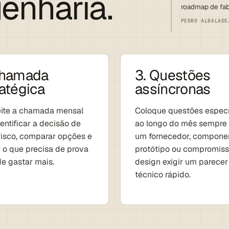
enharia.
roadmap de fab
PEDRO ALBALADE
Chamada
3. Questões
atégica
assíncronas
ite a chamada mensal
Coloque questões especí
entificar a decisão de
ao longo do mês sempre
risco, comparar opções e
um fornecedor, componen
r o que precisa de prova
protótipo ou compromiss
de gastar mais.
design exigir um parecer
técnico rápido.