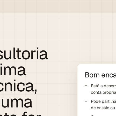
ultoria
xima
Bom enca
cnica,
Está a desen
conta própria
r uma
Pode partilh
de ensaio ou 