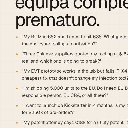
equipa comple
prematuro.
"My BOM is €82 and I need to hit €38. What gives
the enclosure tooling amortisation?"
"Three Chinese suppliers quoted my tooling at $18k
real and which one is going to break?"
"My EVT prototype works in the lab but fails IP-X4
cheapest fix that doesn't change my injection tool
"I'm shipping 5,000 units to the EU. Do I need EU 
responsible person, EU CRA, or all three?"
"I want to launch on Kickstarter in 4 months. Is my
for $250k of pre-orders?"
"My patent attorney says €18k for a utility patent. I