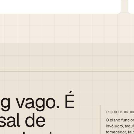
g vago. É
sal de
O plano funcio
invólucro, arqu
fornecedor, fal