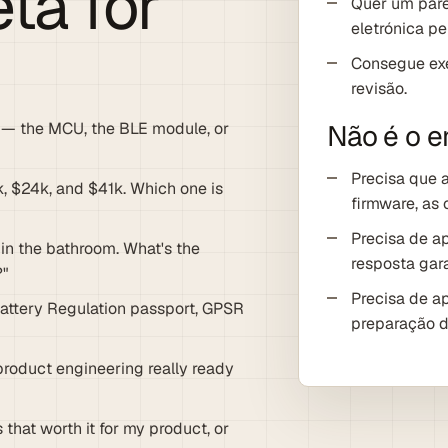
ta for
Quer um pare
eletrónica p
Consegue exe
revisão.
Não é o e
 — the MCU, the BLE module, or
Precisa que 
, $24k, and $41k. Which one is
firmware, as
Precisa de a
 in the bathroom. What's the
resposta gar
?"
Precisa de a
Battery Regulation passport, GPSR
preparação d
 product engineering really ready
s that worth it for my product, or